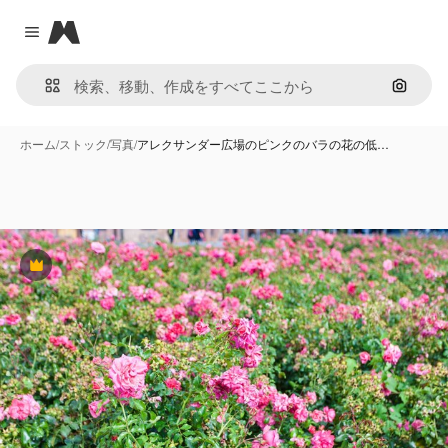
Magnific
Close menu
画像で
ホーム
/
ストック
/
写真
/
アレクサンダー広場のピンクのバラの花の低…
Premium