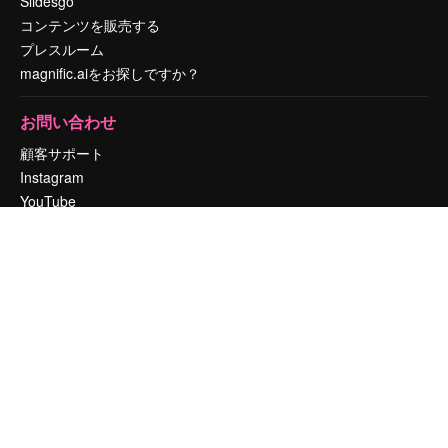
Slidesgo
コンテンツを販売する
プレスルーム
magnific.aiをお探しですか？
お問い合わせ
顧客サポート
Instagram
YouTube
LinkedIn
TikTok
Discord
X
Reddit
Copyright © 2010-
2026
Freepik Company S.L.U.
無断複写・転載を禁じま
す
.