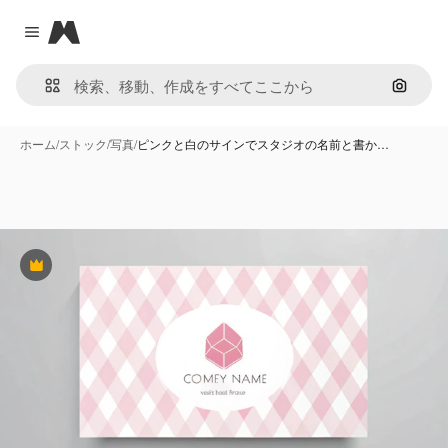
Magnific
Close menu
画像で
ホーム
/
ストック
/
写真
/
ピンクと白のサインでスタジオの名前と書か…
Premium