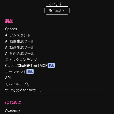
ています。
日本語
製品
Spaces
AI アシスタント
AI 画像生成ツール
AI 動画生成ツール
AI 音声合成ツール
ストックコンテンツ
Claude/ChatGPT向けMCP
新規
エージェント
新規
API
モバイルアプリ
すべてのMagnificツール
はじめに
Academy