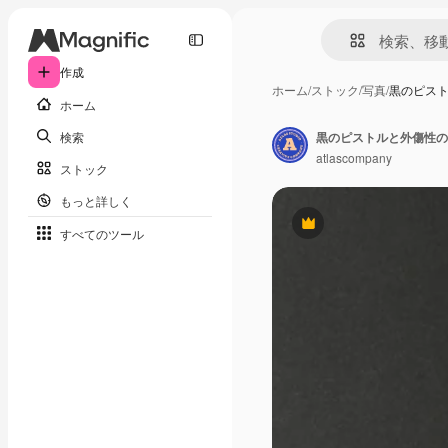
作成
ホーム
/
ストック
/
写真
/
黒のピス
ホーム
検索
黒のピストルと外傷性の
atlascompany
ストック
もっと詳しく
Premium
すべてのツール