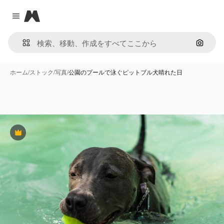
Magnific
Close menu
画像で
ホーム
/
ストック
/
写真
/
公園のプールで泳ぐピットブル犬晴れた日
Premium