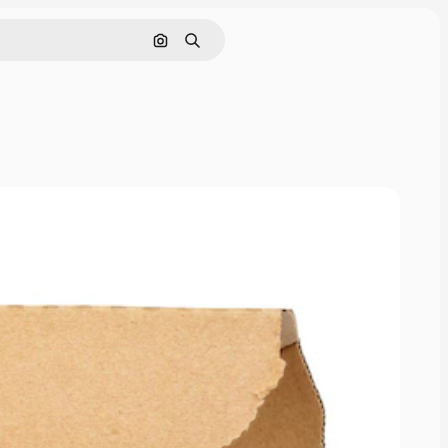
画像で検索
検索