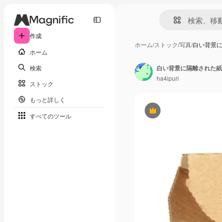
作成
ホーム
/
ストック
/
写真
/
白い背景
ホーム
検索
白い背景に隔離された紙
ha4ipuri
ストック
もっと詳しく
Premium
すべてのツール