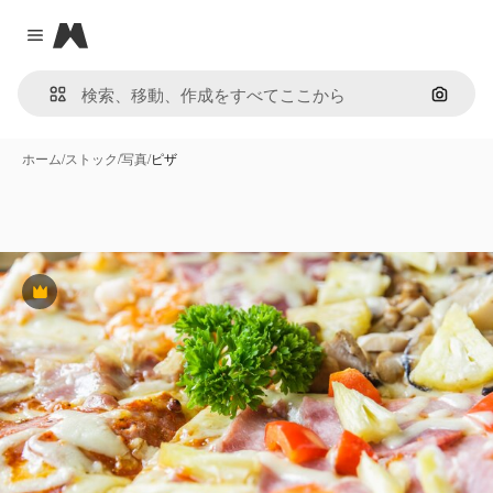
Magnific
Close menu
画像で
ホーム
/
ストック
/
写真
/
ピザ
Premium