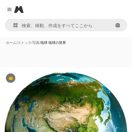
Magnific
Close menu
画像で
ホーム
/
ストック
/
写真
/
地球 地球の世界
Premium