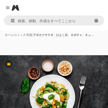
Magnific
Close menu
画像で
ホーム
/
ストック
/
写真
/
アボカドサラダ、ひよこ豆、カボチャ、キュ…
Premium