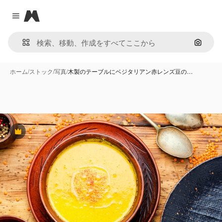
Magnific
Close menu
画像で
ホーム
/
ストック
/
写真
/
木製のテーブルにベジタリアン赤レンズ豆の…
Premium