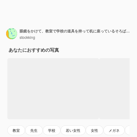
眼鏡をかけて、教室で学校の道具を持って机に座っているそろばんを指差して喜んでいる若い女教師
stockking
あなたにおすすめの写真
教室
先生
学校
若い女性
女性
メガネ
嬉