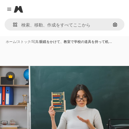
Magnific
Close menu
画像で
ホーム
/
ストック
/
写真
/
眼鏡をかけて、教室で学校の道具を持って机…
Premium