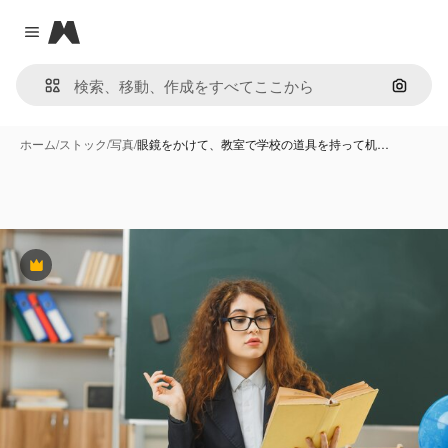
Magnific
Close menu
画像で
ホーム
/
ストック
/
写真
/
眼鏡をかけて、教室で学校の道具を持って机…
Premium