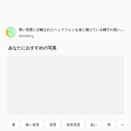
青い背景に分離されたヘッドフォンを身に着けている帽子の若いハンサムな男を喜ばせる
stockking
あなたにおすすめの写真
青
青い背景
背景
背景背景
若い
男
ヘッ