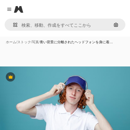
Magnific
Close menu
画像で
ホーム
/
ストック
/
写真
/
青い背景に分離されたヘッドフォンを身に着…
Premium