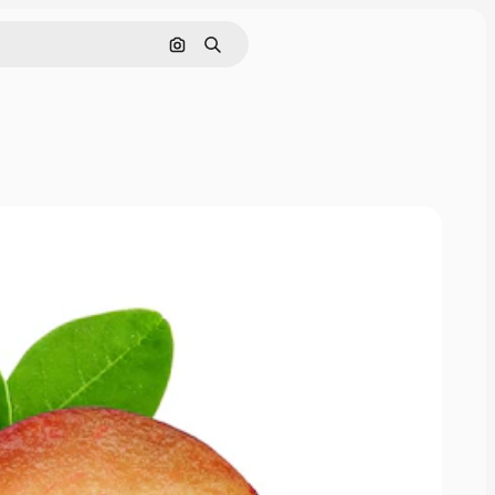
画像で検索
検索