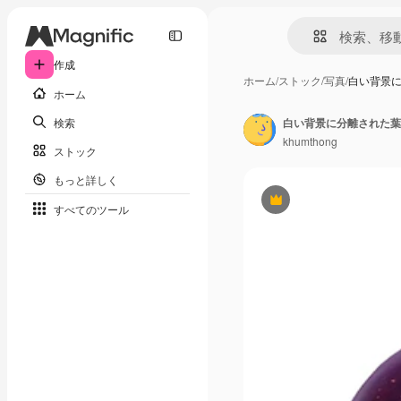
作成
ホーム
/
ストック
/
写真
/
白い背景
ホーム
検索
白い背景に分離された葉
khumthong
ストック
もっと詳しく
Premium
すべてのツール