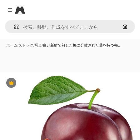
Magnific
Close menu
画像で
ホーム
/
ストック
/
写真
/
白い新鮮で熟した梅に分離された葉を持つ梅…
Premium