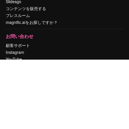
Slidesgo
コンテンツを販売する
プレスルーム
magnific.aiをお探しですか？
お問い合わせ
顧客サポート
Instagram
YouTube
LinkedIn
TikTok
Discord
X
Reddit
Copyright © 2010-
2026
Freepik Company S.L.U.
無断複写・転載を禁じま
す
.