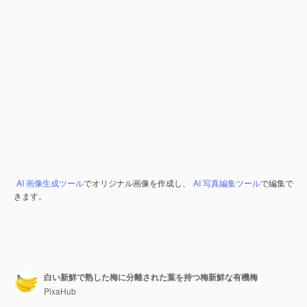
AI 画像生成ツール
でオリジナル画像を作成し、
AI 写真編集ツール
で編集で
きます。
白い新鮮で熟した梅に分離された葉を持つ梅新鮮な有機梅
PixaHub