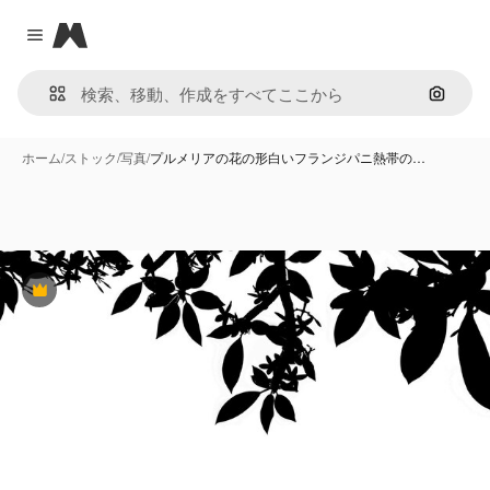
Magnific
Close menu
画像で
ホーム
/
ストック
/
写真
/
プルメリアの花の形白いフランジパニ熱帯の…
Premium