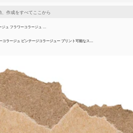
ラージュ フラワーコラージュ …
PNG コラージュ フラワーコラージュ ビンテージコラージュー プリント可能なスクラップブック カットアウト 紙とデジタルプランナー