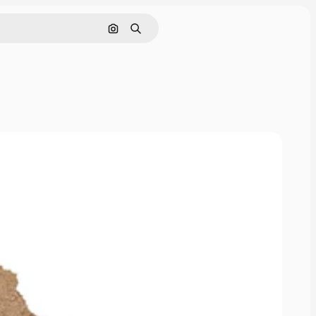
画像で検索
検索