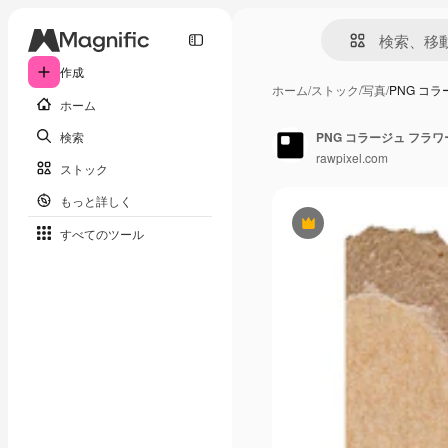
作成
ホーム
/
ストック
/
写真
/
PNG コ
ホーム
検索
rawpixel.com
ストック
もっと詳しく
Premium
すべてのツール