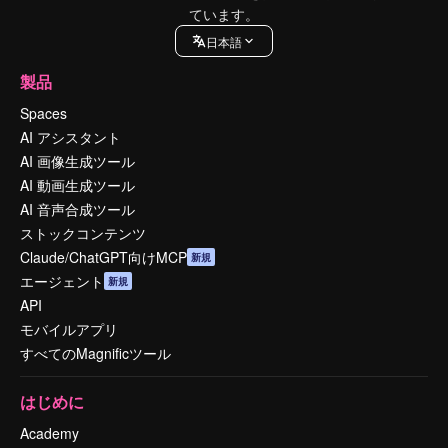
ています。
日本語
製品
Spaces
AI アシスタント
AI 画像生成ツール
AI 動画生成ツール
AI 音声合成ツール
ストックコンテンツ
Claude/ChatGPT向けMCP
新規
エージェント
新規
API
モバイルアプリ
すべてのMagnificツール
はじめに
Academy