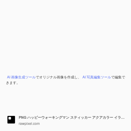
AI 画像生成ツール
でオリジナル画像を作成し、
AI 写真編集ツール
で編集で
きます。
PNG ハッピーウォーキングマン スティッカー アクアカラー イラスト 透明な背景
rawpixel.com