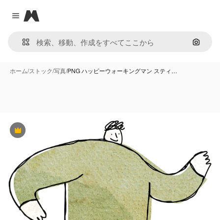
Magnific
Close menu
画像で
ホーム
/
ストック
/
写真
/
PNG ハッピーウォーキングマン スティ…
Premium