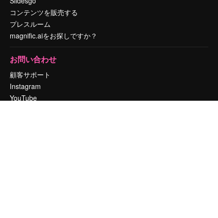
Slidesgo
コンテンツを販売する
プレスルーム
magnific.aiをお探しですか？
お問い合わせ
顧客サポート
Instagram
YouTube
LinkedIn
TikTok
Discord
X
Reddit
Copyright © 2010-
2026
Freepik Company S.L.U.
無断複写・転載を禁じま
す
.