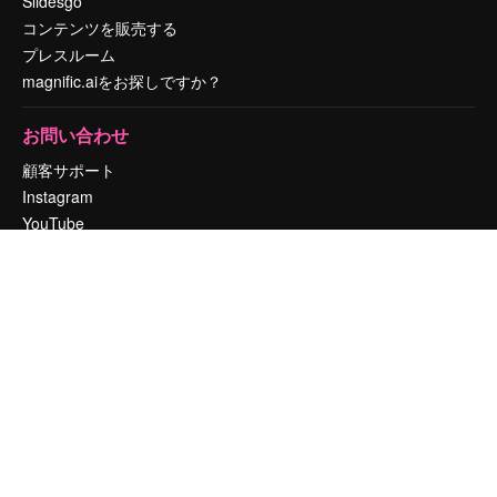
Slidesgo
コンテンツを販売する
プレスルーム
magnific.aiをお探しですか？
お問い合わせ
顧客サポート
Instagram
YouTube
LinkedIn
TikTok
Discord
X
Reddit
Copyright © 2010-
2026
Freepik Company S.L.U.
無断複写・転載を禁じま
す
.