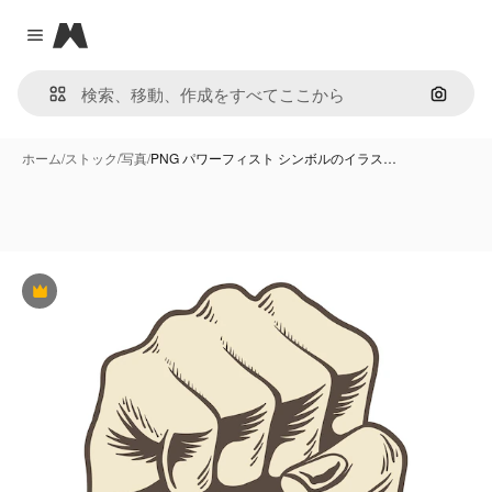
Magnific
Close menu
画像で
ホーム
/
ストック
/
写真
/
PNG パワーフィスト シンボルのイラス…
Premium