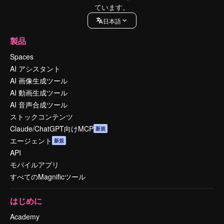
ています。
日本語
製品
Spaces
AI アシスタント
AI 画像生成ツール
AI 動画生成ツール
AI 音声合成ツール
ストックコンテンツ
Claude/ChatGPT向けMCP
新規
エージェント
新規
API
モバイルアプリ
すべてのMagnificツール
はじめに
Academy