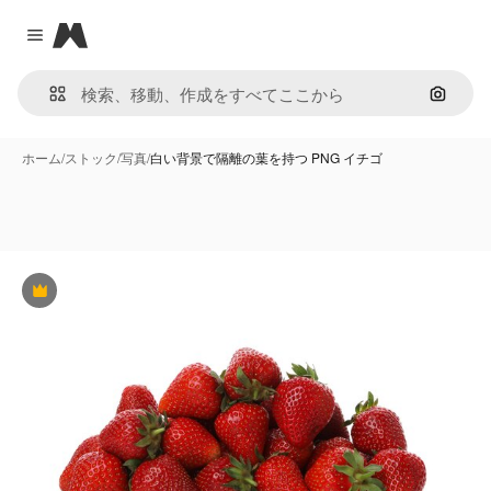
Magnific
Close menu
画像で
ホーム
/
ストック
/
写真
/
白い背景で隔離の葉を持つ PNG イチゴ
Premium