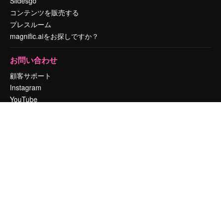
Slidesgo
コンテンツを販売する
プレスルーム
magnific.aiをお探しですか？
お問い合わせ
顧客サポート
Instagram
YouTube
LinkedIn
TikTok
Discord
X
Reddit
Copyright © 2010-
2026
Freepik Company S.L.U.
無断複写・転載を禁じま
す
.