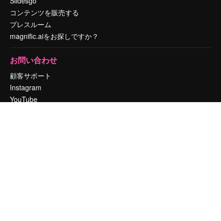
Slidesgo
コンテンツを販売する
プレスルーム
magnific.aiをお探しですか？
お問い合わせ
顧客サポート
Instagram
YouTube
LinkedIn
TikTok
Discord
X
Reddit
Copyright © 2010-
2026
Freepik Company S.L.U.
無断複写・転載を禁じま
す
.