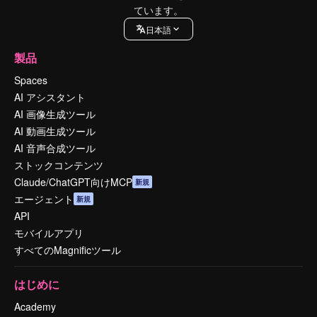
ています。
日本語
製品
Spaces
AI アシスタント
AI 画像生成ツール
AI 動画生成ツール
AI 音声合成ツール
ストックコンテンツ
Claude/ChatGPT向けMCP
新規
エージェント
新規
API
モバイルアプリ
すべてのMagnificツール
はじめに
Academy