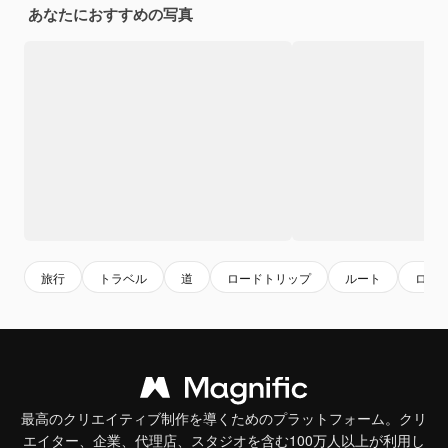
あなたにおすすめの写真
旅行
トラベル
道
ロードトリップ
ルート
ロケ
最高のクリエイティブ制作を導くためのプラットフォーム。クリ
エイター、企業、代理店、スタジオを含む100万人以上が利用し