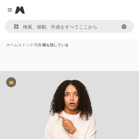
Magnific
Close menu
画像で
ホーム
/
ストック
/
写真
/
横を指している
Premium