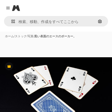
Magnific
Close menu
画像で
ホーム
/
ストック
/
写真
/
黒い表面のエースのポーカー。
Premium