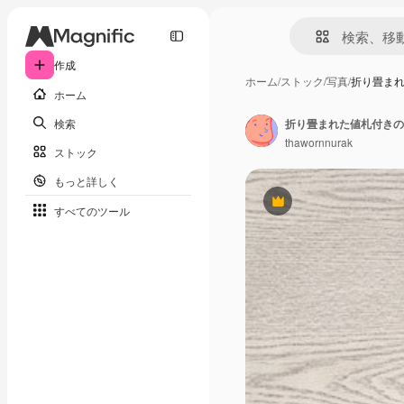
作成
ホーム
/
ストック
/
写真
/
折り畳ま
ホーム
検索
折り畳まれた値札付きの
thawornnurak
ストック
もっと詳しく
Premium
すべてのツール