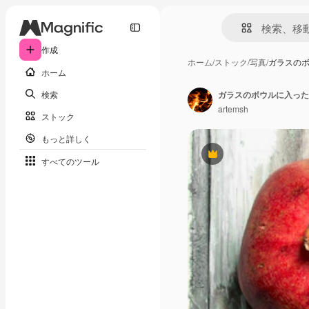
作成
ホーム
/
ストック
/
写真
/
ガラスの
ホーム
検索
ガラスのボウルに入った
artemsh
ストック
もっと詳しく
Premium
すべてのツール