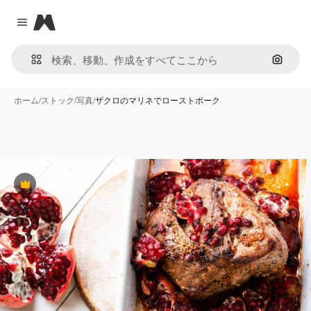
Magnific
Close menu
画像で
ホーム
/
ストック
/
写真
/
ザクロのマリネでローストポーク
Premium