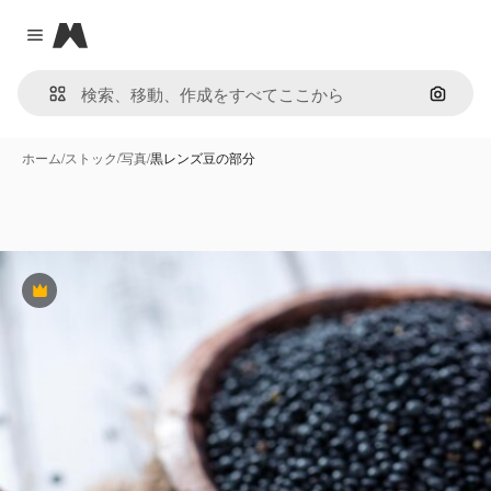
Magnific
Close menu
画像で
ホーム
/
ストック
/
写真
/
黒レンズ豆の部分
Premium