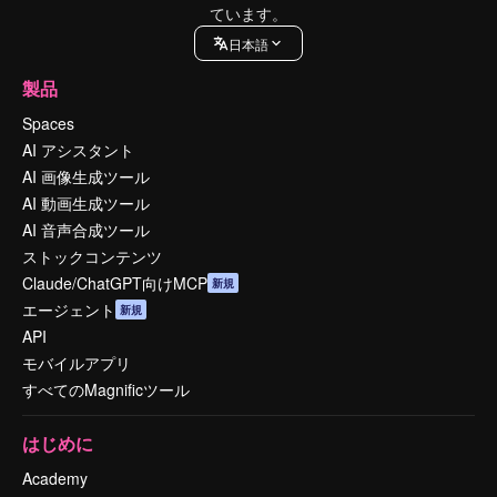
ています。
日本語
製品
Spaces
AI アシスタント
AI 画像生成ツール
AI 動画生成ツール
AI 音声合成ツール
ストックコンテンツ
Claude/ChatGPT向けMCP
新規
エージェント
新規
API
モバイルアプリ
すべてのMagnificツール
はじめに
Academy