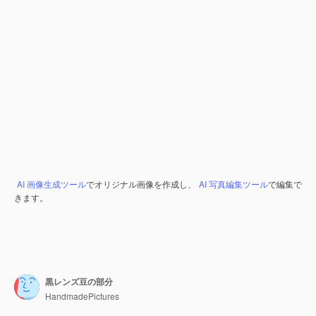
AI 画像生成ツール
でオリジナル画像を作成し、
AI 写真編集ツール
で編集で
きます。
黒レンズ豆の部分
HandmadePictures