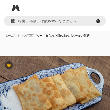
Magnific
Close menu
画像で
ホーム
/
ストック
/
写真
/
ブルーで飾られた皿の上のパステルの部分
Premium