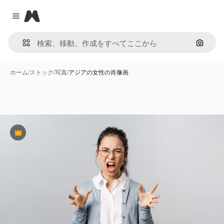
Magnific
Close menu
画像で
ホーム
/
ストック
/
写真
/
アジアの女性の肖像画
Premium