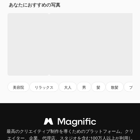
あなたにおすすめの写真
美容院
リラックス
大人
男
髪
散髪
プロ
最高のクリエイティブ制作を導くためのプラットフォーム。クリ
エイター、企業、代理店、スタジオを含む100万人以上が利用し