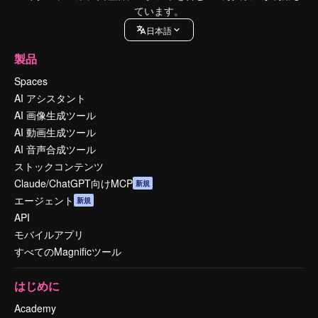
ています。
日本語
製品
Spaces
AI アシスタント
AI 画像生成ツール
AI 動画生成ツール
AI 音声合成ツール
ストックコンテンツ
Claude/ChatGPT向けMCP
新規
エージェント
新規
API
モバイルアプリ
すべてのMagnificツール
はじめに
Academy