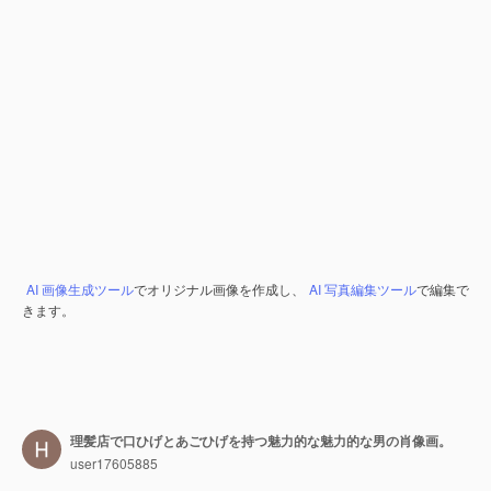
AI 画像生成ツール
でオリジナル画像を作成し、
AI 写真編集ツール
で編集で
きます。
理髪店で口ひげとあごひげを持つ魅力的な魅力的な男の肖像画。
user17605885