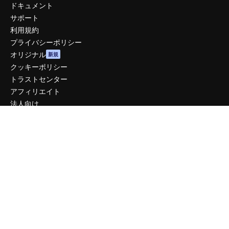
ドキュメント
サポート
利用規約
プライバシーポリシー
オリジナル
新規
クッキーポリシー
トラストセンター
アフィリエイト
法人向け
運営
料金
会社概要
Reviews
採用情報
検索トレンド
ブログ
イベント