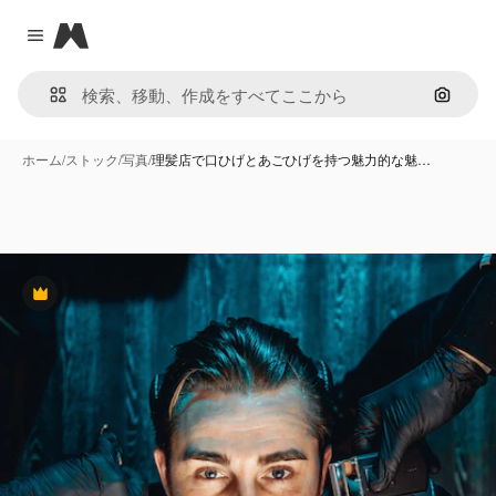
Magnific
Close menu
画像で
ホーム
/
ストック
/
写真
/
理髪店で口ひげとあごひげを持つ魅力的な魅…
Premium