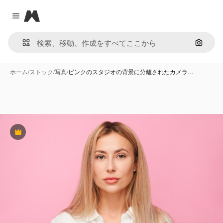
Magnific
Close menu
画像で
ホーム
/
ストック
/
写真
/
ピンクのスタジオの背景に分離されたカメラ…
Premium