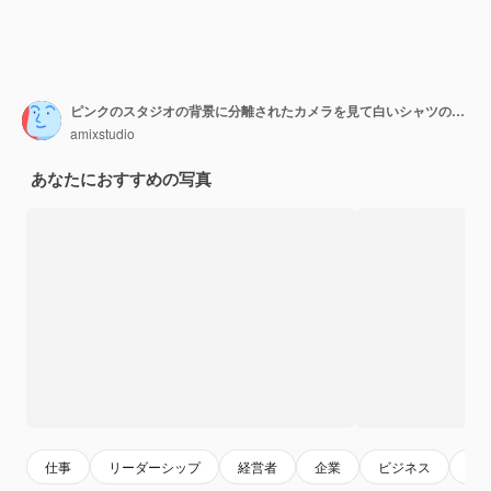
ピンクのスタジオの背景に分離されたカメラを見て白いシャツの美しい金髪のオフィスの女の子の肖像画
amixstudio
あなたにおすすめの写真
仕事
リーダーシップ
経営者
企業
ビジネス
プ