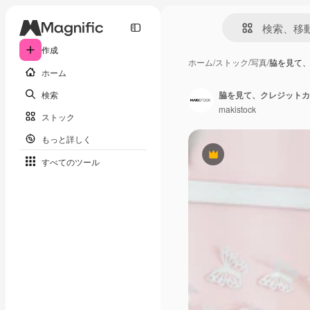
作成
ホーム
/
ストック
/
写真
/
脇を見て
ホーム
検索
makistock
ストック
もっと詳しく
Premium
すべてのツール