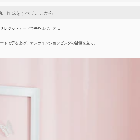
、クレジットカードで手を上げ、オ…
脇を見て、クレジットカードで手を上げ、オンラインショッピングの計画を立て、足にラップトップを持ち、心地よい表情をしている美しいポジティブな女性の肖像画。