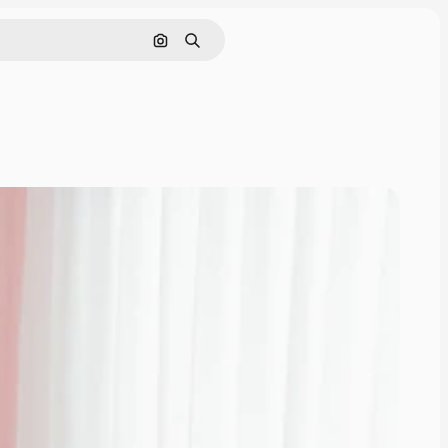
画像で検索
検索