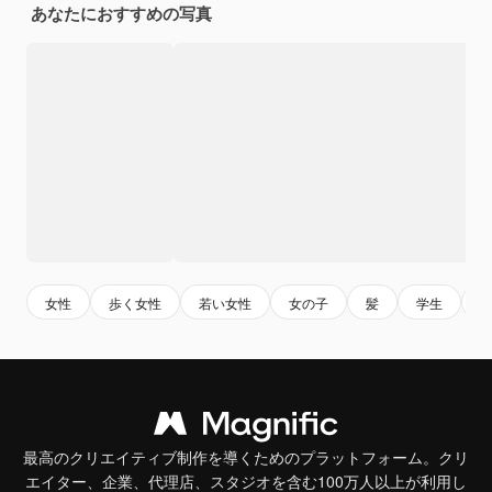
あなたにおすすめの写真
女性
歩く女性
若い女性
女の子
髪
学生
最高のクリエイティブ制作を導くためのプラットフォーム。クリ
エイター、企業、代理店、スタジオを含む100万人以上が利用し