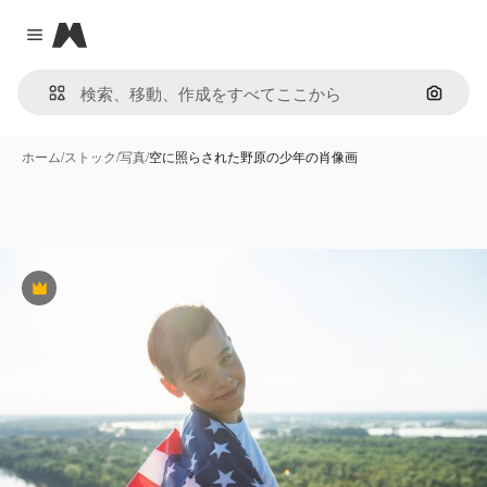
Magnific
Close menu
画像で
ホーム
/
ストック
/
写真
/
空に照らされた野原の少年の肖像画
Premium