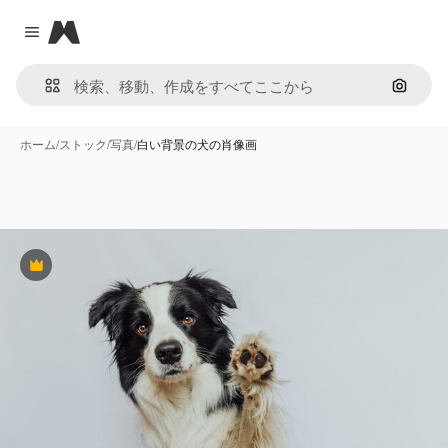
Magnific
Close menu
画像で
ホーム
/
ストック
/
写真
/
白い背景の犬の肖像画
Premium