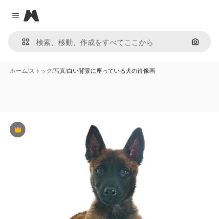
Magnific
Close menu
画像で
ホーム
/
ストック
/
写真
/
白い背景に座っている犬の肖像画
Premium