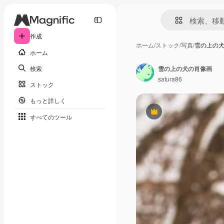
作成
ホーム
/
ストック
/
写真
/
雪の上の
ホーム
検索
雪の上の犬の肖像画
satura86
ストック
もっと詳しく
Premium
すべてのツール