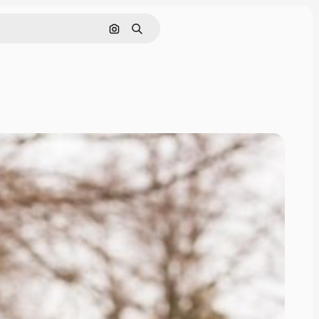
画像で検索
検索