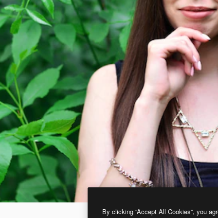
By clicking “Accept All Cookies”, you agr