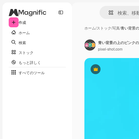
作成
ホーム
/
ストック
/
写真
/
青い背景
ホーム
検索
青い背景の上のピンクの
pixel-shot.com
ストック
もっと詳しく
Premium
すべてのツール