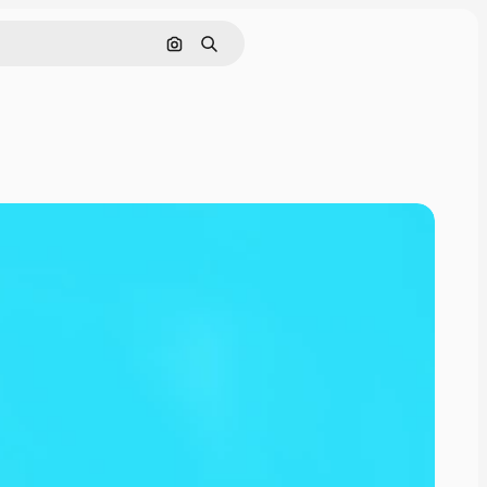
画像で検索
検索