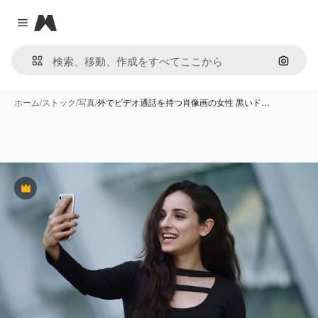
Magnific
Close menu
画像で
ホーム
/
ストック
/
写真
/
外でビデオ通話を持つ肖像画の女性 黒いド…
Premium