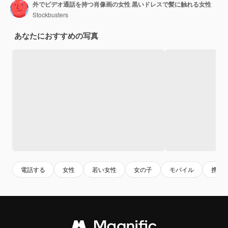
外でビデオ通話を持つ肖像画の女性 黒いドレスで髪に触れる女性
Stockbusters
あなたにおすすめの写真
電話する
女性
若い女性
女の子
モバイル
携帯