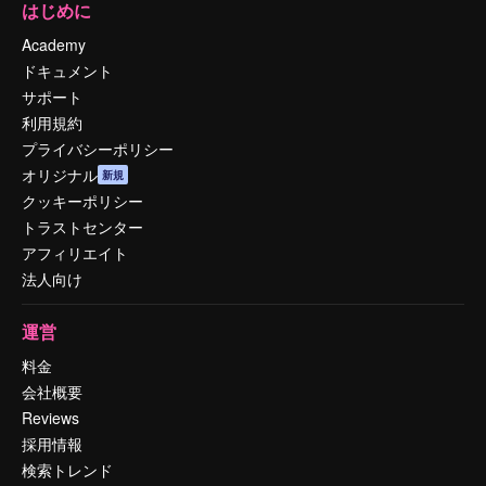
はじめに
Academy
ドキュメント
サポート
利用規約
プライバシーポリシー
オリジナル
新規
クッキーポリシー
トラストセンター
アフィリエイト
法人向け
運営
料金
会社概要
Reviews
採用情報
検索トレンド