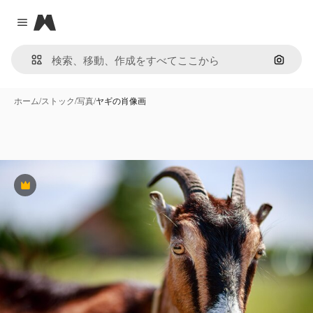
Magnific
Close menu
画像で
ホーム
/
ストック
/
写真
/
ヤギの肖像画
Premium