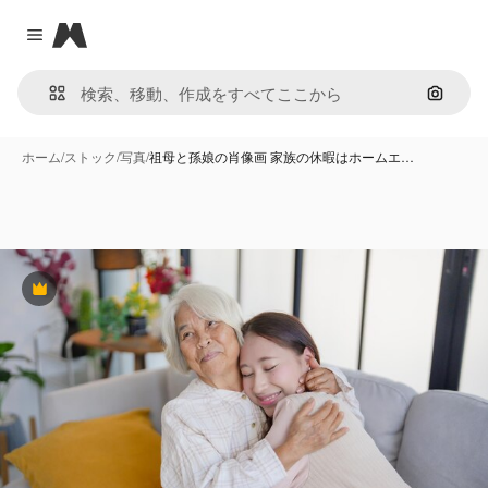
Magnific
Close menu
画像で
ホーム
/
ストック
/
写真
/
祖母と孫娘の肖像画 家族の休暇はホームエ…
Premium