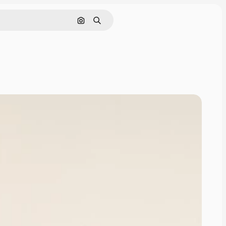
画像で検索
検索