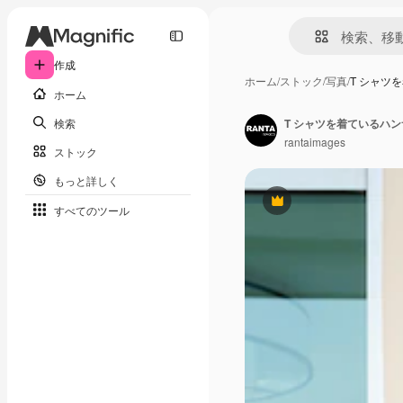
作成
ホーム
/
ストック
/
写真
/
T シャツ
ホーム
検索
T シャツを着ているハ
rantaimages
ストック
もっと詳しく
Premium
すべてのツール