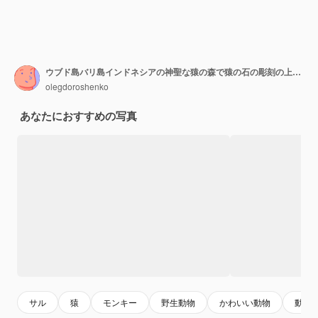
ウブド島バリ島インドネシアの神聖な猿の森で猿の石の彫刻の上に座っている猿の肖像
olegdoroshenko
あなたにおすすめの写真
サル
猿
モンキー
野生動物
かわいい動物
動物