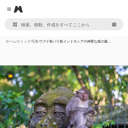
Magnific
Close menu
画像で
ホーム
/
ストック
/
写真
/
ウブド島バリ島インドネシアの神聖な猿の森…
Premium