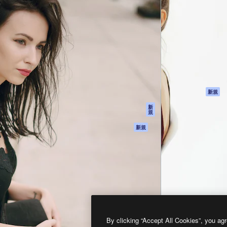
製品
はじめに
ティブ制作を導くためのプラ
Spaces
Academy
クリエイター、企業、代理
AI アシスタント
ドキュメント
含む100万人以上が利用して
AI 画像生成ツール
サポート
AI 動画生成ツール
利用規約
AI 音声合成ツール
プライバシーポリ
シー
ストックコンテン
ツ
オリジナル
新規
Claude/ChatGPT
クッキーポリシー
新
規
向けMCP
トラストセンター
エージェント
アフィリエイト
新規
API
法人向け
モバイルアプリ
すべてのMagnificツ
ール
2026
Freepik Company S.L.U.
無断複写・転載を禁じます
.
By clicking “Accept All Cookies”, you agr