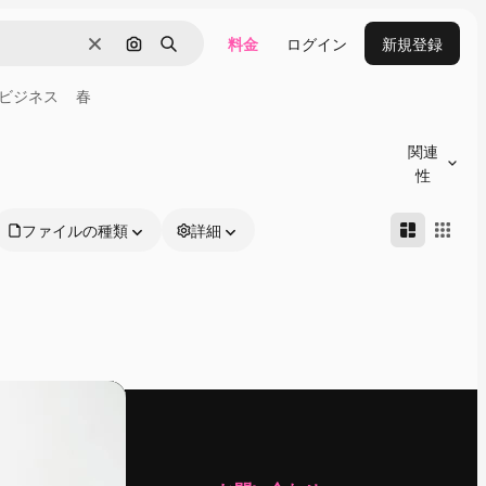
料金
ログイン
新規登録
消去
画像で検索
検索
ビジネス
春
関連
性
ファイルの種類
詳細