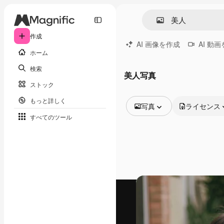
作成
AI 画像を作成
AI 動
ホーム
検索
美人写真
ストック
もっと詳しく
写真
ライセンス
すべてのツール
全ての画像
ベクトル
イラスト
写真
PSD
テンプレート
モックアップ
動画
映像素材
モーショングラフィックス
動画テンプレート
アイコン
3D モデル