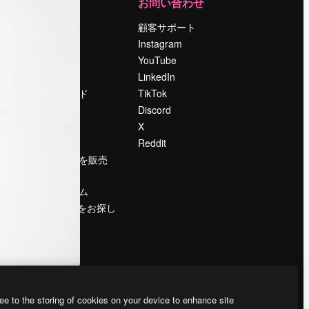
運営
お問い合わせ
料金
顧客サポート
会社概要
Instagram
Reviews
YouTube
採用情報
LinkedIn
検索トレンド
TikTok
ブログ
Discord
イベント
X
Slidesgo
Reddit
コンテンツを販売
する
プレスルーム
magnific.aiをお探し
ですか？
ee to the storing of cookies on your device to enhance site