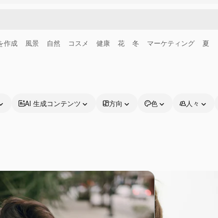
画を作成
風景
自然
コスメ
健康
花
冬
マーケティング
夏
AI 生成コンテンツ
方向
色
人々