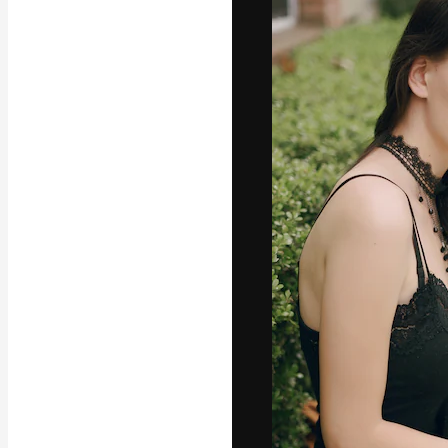
フォント
最高のクリエイ
ットフォーム。
店、スタジオを
います。
日本語
Copyright © 2010-