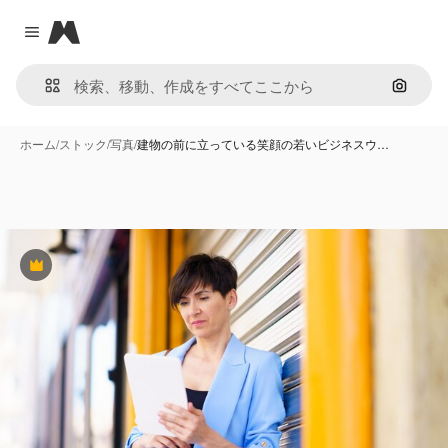
Magnific
Close menu
画像で
ホーム
/
ストック
/
写真
/
建物の前に立っている笑顔の若いビジネスウ…
Premium