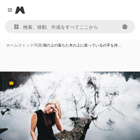
Magnific
Close menu
画像で
ホーム
/
ストック
/
写真
/
湖の上の落ちた木の上に座っているの手を持…
Premium