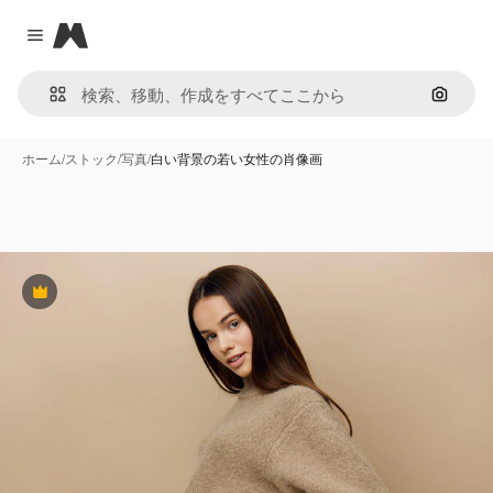
Magnific
Close menu
画像で
ホーム
/
ストック
/
写真
/
白い背景の若い女性の肖像画
Premium