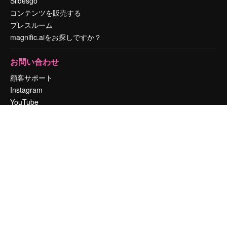
Slidesgo
コンテンツを販売する
プレスルーム
magnific.aiをお探しですか？
お問い合わせ
顧客サポート
Instagram
YouTube
LinkedIn
TikTok
Discord
X
Reddit
Copyright © 2010-
2026
Freepik Company S.L.U.
無断複写・転載を禁じま
す
.