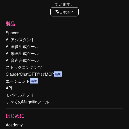
ています。
日本語
製品
Spaces
AI アシスタント
AI 画像生成ツール
AI 動画生成ツール
AI 音声合成ツール
ストックコンテンツ
Claude/ChatGPT向けMCP
新規
エージェント
新規
API
モバイルアプリ
すべてのMagnificツール
はじめに
Academy