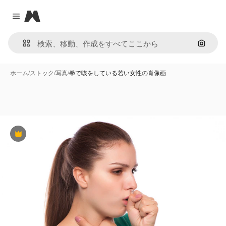
Magnific
Close menu
画像で
ホーム
/
ストック
/
写真
/
拳で咳をしている若い女性の肖像画
Premium