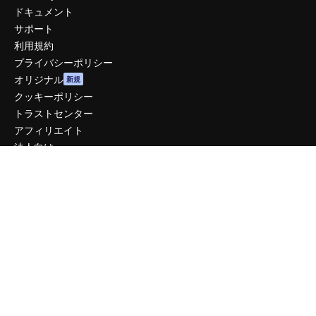
ドキュメント
サポート
利用規約
プライバシーポリシー
オリジナル
新規
クッキーポリシー
トラストセンター
アフィリエイト
法人向け
運営
料金
会社概要
Reviews
採用情報
検索トレンド
ブログ
イベント