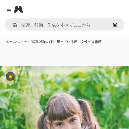
Magnific
Close menu
画像で
ホーム
/
ストック
/
写真
/
植物の中に座っている若い女性の肖像画
Premium